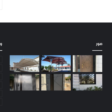
صور
و