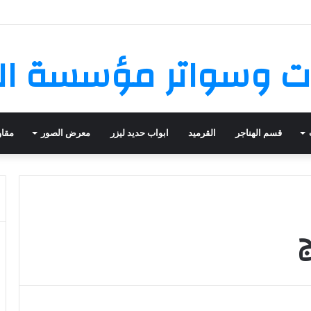
 وسواتر مؤسسة ال
قسم الهناجر
القرميد
ابواب حديد ليزر
معرض الصور
مقاو