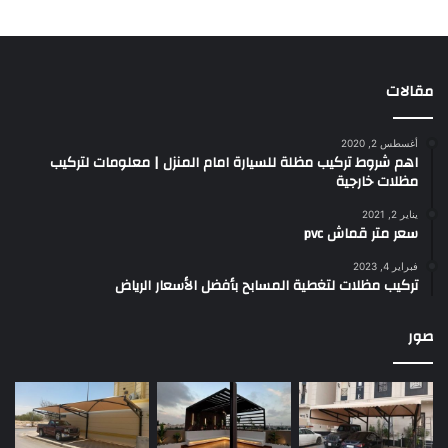
مقالات
أغسطس 2, 2020
اهم شروط تركيب مظلة للسيارة امام المنزل | معلومات لتركيب
مظلات خارجية
يناير 2, 2021
سعر متر قماش pvc
فبراير 4, 2023
تركيب مظلات لتغطية المسابح بأفضل الأسعار الرياض
صور