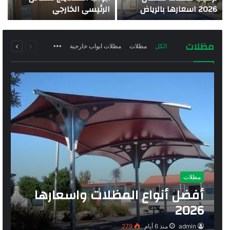
2026 اسعارها بالرياض
الرئيسي الخارجي
السابقة
التالية
مظلات
الكل
مظلات
مظلات ابواب خارجية
More
الصفحة
الصفحة
مظلات
أفضل أنواع المظلات واسعارها
2026
admin
منذ 6 أيام
279