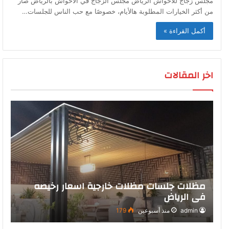
مجلس زجاج للأحواش الرياض مجلس الزجاج في الأحواش بالرياض صار
من أكثر الخيارات المطلوبة هالأيام، خصوصًا مع حب الناس للجلسات…
أكمل القراءة »
اخر المقالات
مظلات جلسات مظلات خارجية اسعار رخيصه
في الرياض
admin
منذ أسبوعين
179