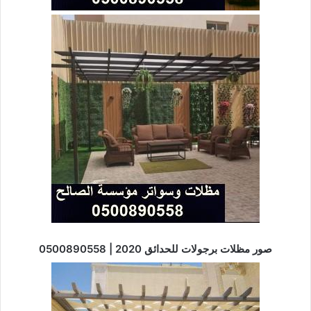
صور مظلات برجولات للحدائق 2020 | 0500890558