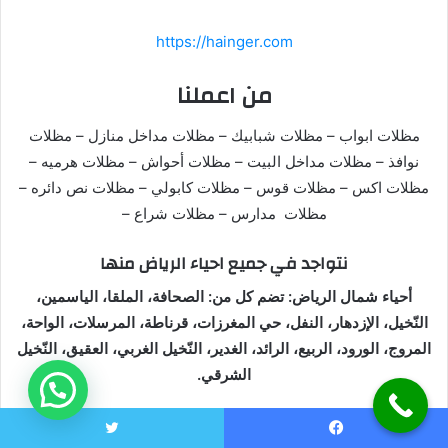
https://hainger.com
من اعملنا
مظلات ابواب – مظلات شبابيك – مظلات مداخل منازل – مظلات
نوافذ – مظلات مداخل البيت – مظلات أحواش – مظلات هرميه –
مظلات اكس – مظلات قوس – مظلات كابولي – مظلات نص دائره –
مظلات مدارس – مظلات شراع –
نتواجد في جميع احياء الرياض منها
أحياء شمال الرياض: تضم كل من: الصحافة، الملقا، الياسمين،
النّخيل، الإزدهار، النفل، حي المغرزات، قرناطة، المرسلات، الواحة،
المروج، الورود، الربيع، الرائد، الغدير، النّخيل الغربي، العقيق، النّخيل
الشرقي.
أحياء جنوب الرياض: تضم كل من: بدر، المروة، الشفاء، العزيزية،