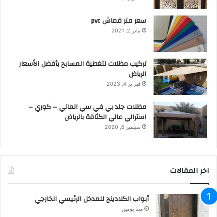
سعر متر قماش pvc
يناير 2, 2021
تركيب مظلات لتغطية المسابح بأفضل الأسعار
الرياض
فبراير 4, 2023
مظلات جلد بي في سي الماني – كوري –
استرالي عالي الكثافة بالرياض
سبتمبر 8, 2020
اخر المقالات
أبواب الكلادينج للمدخل الرئيسي الخارجي
منذ يومين