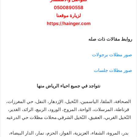
0500890558
لزيارة موقعنا
https://hainger.com
روابط مقالات ذات صله
صور مظلات برجولات
صور مظلات جلسات
نتواجد في جميع احياء الرياض منها
الصحافة، الملقا، الياسمين، النّخيل، الإزدهار، النفل، حي المغرزات،
قرناطة، المرسلات، الواحة، المروج، الورود، الربيع، الرائد، الغدير،
النّخيل الغربي، العقيق، النّخيل الشرقي.محلات مظلات حي الدرعيه
بدر، المروة، الشفاء، العزيزية، الفواز، الحزم، نمار، الدار البيضاء،