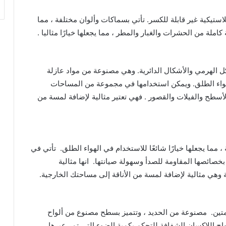
استيكية غير قابلة للكسر. تأتي بسماكات وألوان مختلفة ، مما
كاملة من الحشرات والغبار والمطر ، مما يجعلها خيارًا مثاليا .
ل الهرمي والأشكال الدائرية. وهي مصنوعة من مواد عازلة
دام في الهواء الطلق. ويمكن استخدامها في مجموعة من المساحات
أسطح والفيلات والقصور . فهي تعتير مثالية لإضافة لمسة من
 مما يجعلها خيارًا شائعًا للاستخدام في الهواء الطلق. تأتي في
صائصها المقاومة للصدأ وسهولة صيانتها. انها مثالية
وهي مثالية لإضافة لمسة من الأناقة إلى مساحتك الخارجية.
 ومتين. مصنوعة من الحديد ، وتتميز بسطح مصنوع من ألواح
اح اللاكسان الشفافة للتحكم بكمية الضوء التي تمر عبرها.