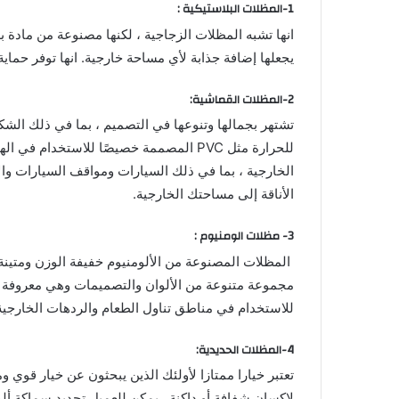
1-
المظلات البلاستيكية
:
انها تشبه المظلات الزجاجية ، لكنها مصنوعة من مادة بل
يجعلها إضافة جذابة لأي مساحة خارجية. انها توفر حماية 
2-المظلات القماشية:
تشتهر بجمالها وتنوعها في التصميم ، بما في ذلك الشك
للحرارة مثل PVC المصممة خصيصًا للاستخ
الخارجية ، بما في ذلك السيارات ومواقف السيارات وال
الأناقة إلى مساحتك الخارجية.
3- مظلات الومنيوم :
المظلات المصنوعة من الألومنيوم خفيفة الوزن ومتينة ،
مجموعة متنوعة من الألوان والتصميمات وهي معروفة بخ
للاستخدام في مناطق تناول الطعام والردهات الخارجية 
4-المظلات الحديدية:
تعتبر خيارا ممتازا لأولئك الذين يبحثون عن خيار قوي
لاكسان شفافة أو داكنة. يمكن للعميل تحديد سماكة ألو