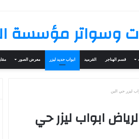
 وسواتر مؤسسة ال
قسم الهناجر
القرميد
ابواب حديد ليزر
معرض الصور
مقاو
اب ليزر حي البن
رياض ابواب ليزر حي